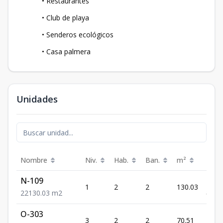
• Restaurantes
• Club de playa
• Senderos ecológicos
• Casa palmera
Unidades
Nombre
Niv.
Hab.
Ban.
m²
Prec
N-109
US$
1
2
2
130.03
549,
2
2
130.03
m2
O-303
US$
3
2
2
70.51