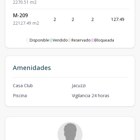
295,
2
2
70.51
m2
M-209
US$
2
2
2
127.49
499,
2
2
127.49
m2
Disponible
Vendido
Reservado
Bloqueada
Amenidades
Casa Club
Jacuzzi
Piscina
Vigilancia 24 horas