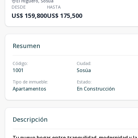
El Higüero
,
Sosúa
DESDE
HASTA
US$ 159,800
US$ 175,500
Resumen
Código
:
Ciudad
:
1001
Sosúa
Tipo de inmueble
:
Estado
:
Apartamentos
En Construcción
Descripción
Tu nuevo hogar entre tranquilidad, modernidad y la 