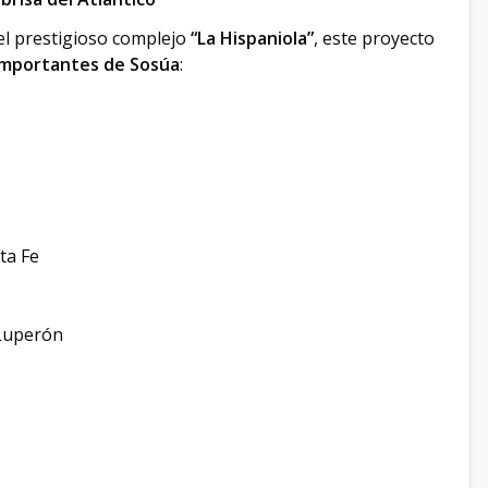
del prestigioso complejo
“La Hispaniola”
, este proyecto
 importantes de Sosúa
:
ta Fe
 Luperón