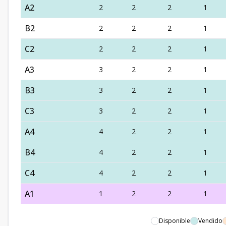
A2
2
2
2
1
B2
2
2
2
1
C2
2
2
2
1
A3
3
2
2
1
B3
3
2
2
1
C3
3
2
2
1
A4
4
2
2
1
B4
4
2
2
1
C4
4
2
2
1
A1
1
2
2
1
Disponible
Vendido