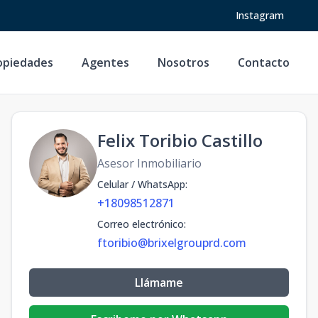
Instagram
opiedades
Agentes
Nosotros
Contacto
Felix Toribio Castillo
Asesor Inmobiliario
Celular / WhatsApp
:
+18098512871
Correo electrónico
:
ftoribio@brixelgrouprd.com
Llámame