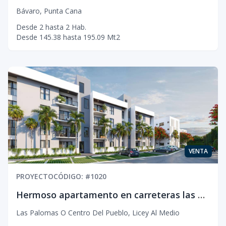
Bávaro
,
Punta Cana
Desde
2
hasta
2
Hab.
Desde
145.38
hasta
195.09
Mt2
VENTA
PROYECTO
CÓDIGO
: #
1020
Hermoso apartamento en carreteras las Palomas, Licey, Santiago de los Caballeros
Las Palomas O Centro Del Pueblo
,
Licey Al Medio