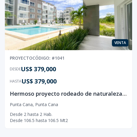
VENTA
PROYECTO
CÓDIGO
: #
1041
US$ 379,000
DESDE
US$ 379,000
HASTA
Hermoso proyecto rodeado de naturaleza, elegancia y confort que se localiza dentro del complejo Cana Bay, Punta Cana.
Punta Cana
,
Punta Cana
Desde
2
hasta
2
Hab.
Desde
106.5
hasta
106.5
Mt2