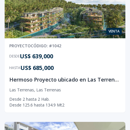
VENTA
PROYECTO
CÓDIGO
: #
1042
US$ 639,000
DESDE
US$ 685,000
HASTA
Hermoso Proyecto ubicado en Las Terrenas.
Las Terrenas
,
Las Terrenas
Desde
2
hasta
2
Hab.
Desde
125.6
hasta
134.9
Mt2