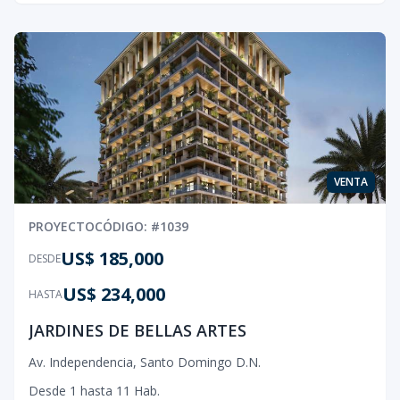
VENTA
PROYECTO
CÓDIGO
: #
1039
US$ 185,000
DESDE
US$ 234,000
HASTA
JARDINES DE BELLAS ARTES
Av. Independencia
,
Santo Domingo D.N.
Desde
1
hasta
11
Hab.