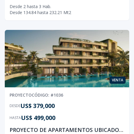
Desde
2
hasta
3
Hab.
Desde
134.84
hasta
232.21
Mt2
VENTA
PROYECTO
CÓDIGO
: #
1036
US$ 379,000
DESDE
US$ 499,000
HASTA
PROYECTO DE APARTAMENTOS UBICADO EN BAVARO, PUNTA CANA