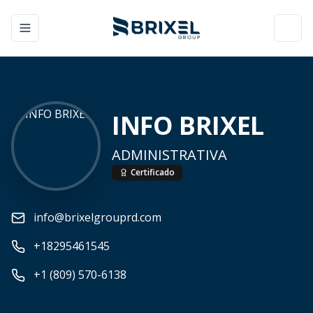
Toggle navigation menu
Toggl
INFO BRIXEL
ADMINISTRATIVA
Certificado
info@brixelgrouprd.com
+18295461545
+1 (809) 570-6138