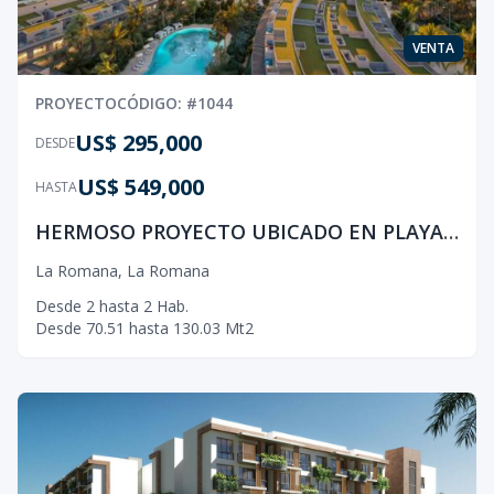
VENTA
PROYECTO
CÓDIGO
: #
1044
US$ 295,000
DESDE
US$ 549,000
HASTA
HERMOSO PROYECTO UBICADO EN PLAYA BONITA, LAS TERRENAS
La Romana
,
La Romana
Desde
2
hasta
2
Hab.
Desde
70.51
hasta
130.03
Mt2