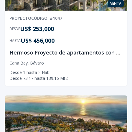
VENTA
PROYECTO
CÓDIGO
: #
1047
US$ 253,000
DESDE
US$ 456,000
HASTA
Hermoso Proyecto de apartamentos con estilo greco-romano, ubicado en Cana Bay, Bávaro.
Cana Bay
,
Bávaro
Desde
1
hasta
2
Hab.
Desde
73.17
hasta
139.16
Mt2