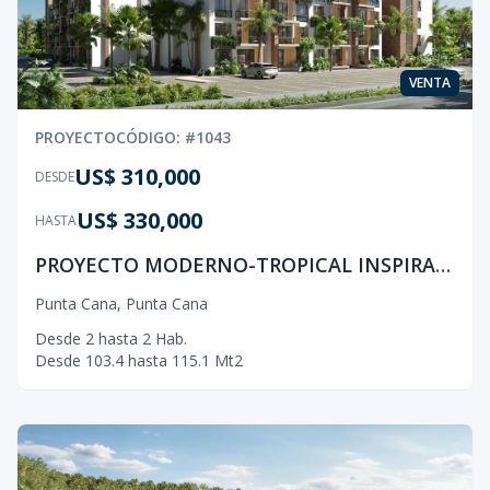
VENTA
PROYECTO
CÓDIGO
: #
1043
US$ 310,000
DESDE
US$ 330,000
HASTA
PROYECTO MODERNO-TROPICAL INSPIRADO EN EL ESTILO DE VIDA NATURAL
Punta Cana
,
Punta Cana
Desde
2
hasta
2
Hab.
Desde
103.4
hasta
115.1
Mt2