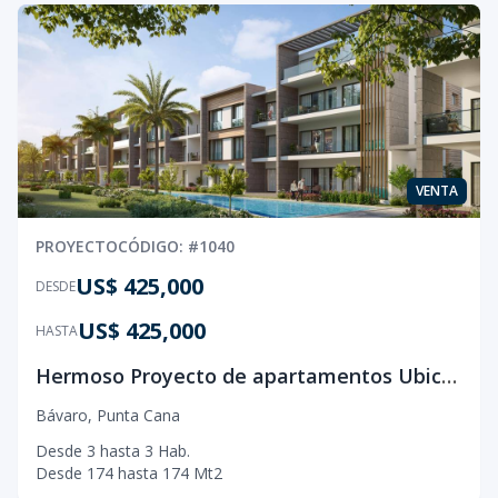
VENTA
PROYECTO
CÓDIGO
: #
1040
US$ 425,000
DESDE
US$ 425,000
HASTA
Hermoso Proyecto de apartamentos Ubicado en Bávaro, Punta Cana
Bávaro
,
Punta Cana
Desde
3
hasta
3
Hab.
Desde
174
hasta
174
Mt2