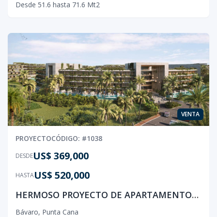
Desde
51.6
hasta
71.6
Mt2
VENTA
PROYECTO
CÓDIGO
: #
1038
US$ 369,000
DESDE
US$ 520,000
HASTA
HERMOSO PROYECTO DE APARTAMENTOS UBICADO EN PUNTA CANA
Bávaro
,
Punta Cana